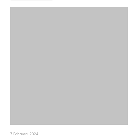
7 Februari, 2024
Ayam Mutiara: Asal Usul, Ciri, Jenis dan Harganya
Read more