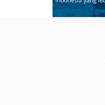
Indonesia yang leb
Tautan
Layanan
Home
Customer S
Tentang Kami
Product Kn
Produk
Contact
Fasilitas
Karir