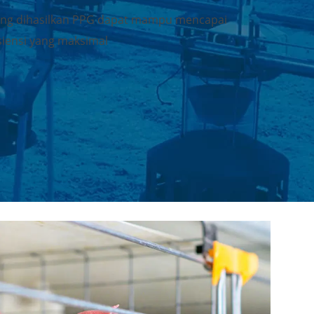
ang dihasilkan PPG dapat mampu mencapai
isiensi yang maksimal