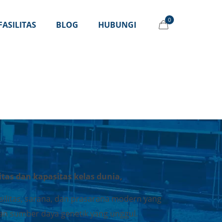
0
FASILITAS
BLOG
HUBUNGI
tas dan kapasitas kelas dunia
,
ilitas, sarana, dan prasarana modern yang
dan sumber daya genetik yang unggul.