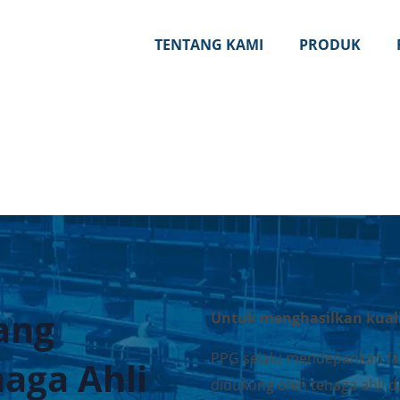
TENTANG KAMI
PRODUK
ang
Untuk menghasilkan kuali
PPG selalu mendepankan fas
aga Ahli
didukung oleh tenaga ahli 