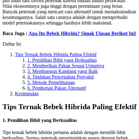
jadi salah satu favorit peternak karena mudah dalam perawatan.
Nilai ekonomisnya juga tinggi dengan permintaan yang besar.
Banyak peternak yang mencari cara alternatif untuk memaksimalkan
keuntungannya. Salah satu caranya adalah dengan memperbaiki
model peternakannya sehingga hasilnya lebih maksimal.
Baca Juga :
Apa Itu Bebek Hibrida? Simak Ulasan Berikut Ini!
Daftar Isi
Tips Ternak Bebek Hibrida Paling Efektif
1. Pemilihan Bibit yang Berkualitas
2. Memberikan Pakan Sesuai Umurnya
3. Membangun Kandang yang Baik
4. Tindakan Pencegahan Penyakit
5. Metode Pemeliharaan
6. Pemberian Pakan Alternatif
Kesimpulan
Tips Ternak Bebek Hibrida Paling Efektif
1. Pemilihan Bibit yang Berkualitas
Tips ternak bebek hibrida pertama adalah dengan memilih bibit
berkualitas. Semua peternak menginginkan panen dengan bebek