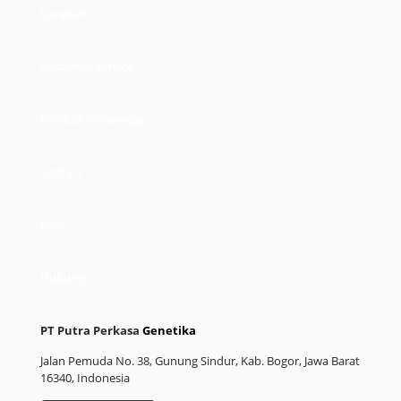
Layanan
Customer Service
Product Knowledge
Contact
Karir
Hubungi
PT Putra Perkasa
Genetika
Jalan Pemuda No. 38, Gunung Sindur, Kab. Bogor, Jawa Barat
16340, Indonesia