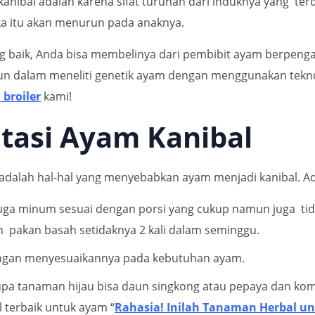
ibal adalah karena sifat turunan dari induknya yang terda
ika itu akan menurun pada anaknya.
 baik, Anda bisa membelinya dari pembibit ayam berpengal
un dalam meneliti genetik ayam dengan menggunakan tekn
m
broiler
kami!
atasi Ayam Kanibal
 adalah hal-hal yang menyebabkan ayam menjadi kanibal. A
uga minum sesuai dengan porsi yang cukup namun juga tid
n pakan basah setidaknya 2 kali dalam seminggu.
engan menyesuaikannya pada kebutuhan ayam.
 tanaman hijau bisa daun singkong atau pepaya dan kombi
terbaik untuk ayam “
Rahasia! Inilah Tanaman Herbal u