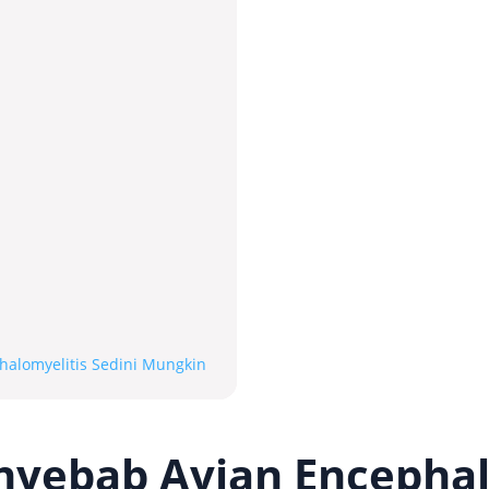
alomyelitis Sedini Mungkin
nyebab Avian Encephal