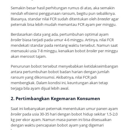
Semakin besar hasil perhitungan rumus di atas, aka semakin
rendah efisiensi penggunaan ransum, begitu pun sebaliknya.
Biasanya, standar nilai FCR sudah ditentukan oleh
breeder
agar
peternak bisa lebih mudah memantau FCR ayam per minggu.
Berdasarkan data yang ada, pertumbuhan optimal ayam
broiler
biasa terjadi pada umur 4-6 minggu. Artinya, nilai FCR
mendekati standar pada rentang waktu tersebut. Namun saat
memasuki usia 7-8 minggu, kenaikan bobot
broiler
per minggu
akan merosot tajam.
Penurunan bobot tersebut menyebabkan ketidakseimbangan
antara pertumbuhan bobot badan harian dengan jumlah
ransum yang dikonsumsi. Akibatnya, nilai FCR jadi
membengkak. Dalam kondisi ini, keuntungan akan tetap
terjaga bila ayam dijual lebih awal.
2. Pertimbangkan Kegemaran Konsumen
Saat ini kebanyakan peternak menentukan umur panen ayam
broiler
pada usia 30-35 hari dengan bobot hidup sekitar 1,5-2,0
kg per ekor ayam. Namun masa panen ini bisa disesuaikan
dengan waktu pencapaian bobot ayam yang digemari