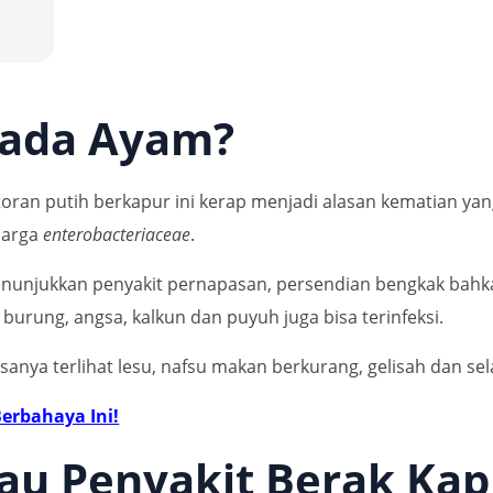
Pada Ayam?
toran putih berkapur ini kerap menjadi alasan kematian ya
luarga
enterobacteriaceae
.
menunjukkan penyakit pernapasan, persendian bengkak bah
i burung, angsa, kalkun dan puyuh juga bisa terinfeksi.
sanya terlihat lesu, nafsu makan berkurang, gelisah dan se
erbahaya Ini!
tau Penyakit Berak Ka