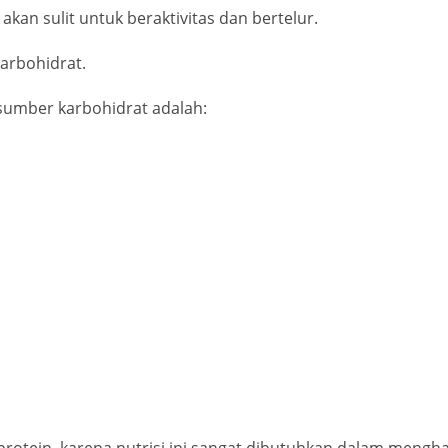
kan sulit untuk beraktivitas dan bertelur.
karbohidrat.
sumber karbohidrat adalah:
protein, karena nutrisi ini sangat dibutuhkan dalam menghas